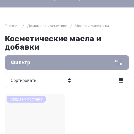
Главная
/
Домашняя косметика
/
Масла и силиконы
Косметические масла и
добавки
Фильтр
Сортировать
Цена - убывание
Ожидаем поставку
Цена - возрастание
Название - Я-А
Название - А-Я