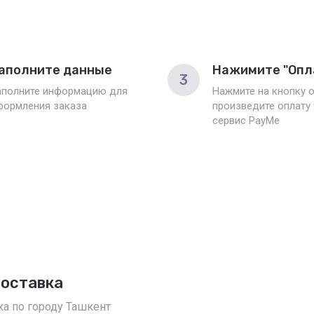
аполните данные
Нажимите "Опл
3
аполните информацию для
Нажмите на кнопку о
формления заказа
произведите оплату
сервис PayMe
доставка
ка по городу Ташкент