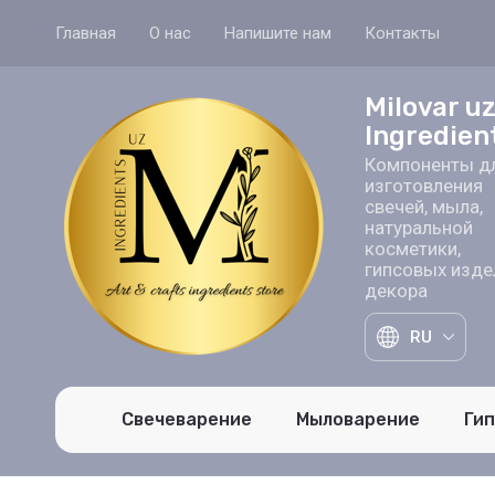
Главная
О нас
Напишите нам
Контакты
Milovar u
Ingredien
Компоненты д
изготовления
свечей, мыла,
натуральной
косметики,
гипсовых изде
декора
RU
Свечеварение
Мыловарение
Ги