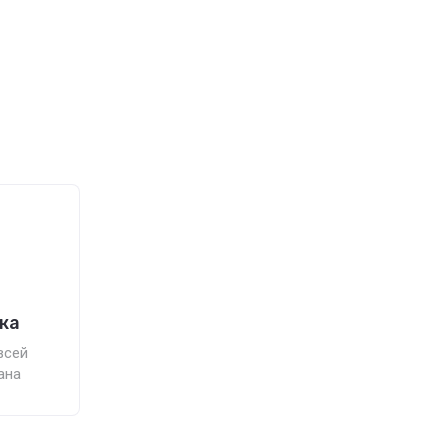
ка
всей
ана