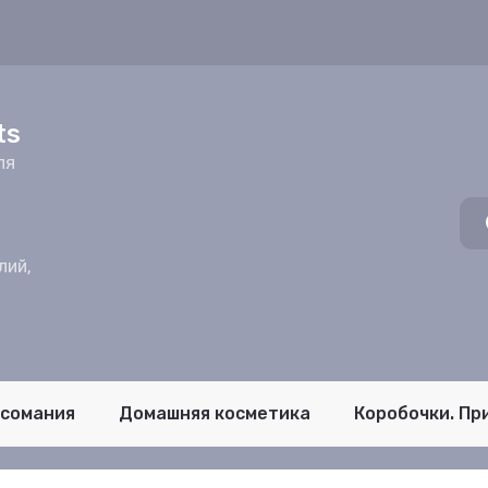
z
ts
ля
лий,
псомания
Домашняя косметика
Коробочки. Пр