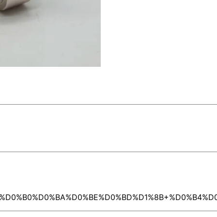
%BB%D0%B0%D0%BA%D0%BE%D0%BD%D1%8B+%D0%B4%