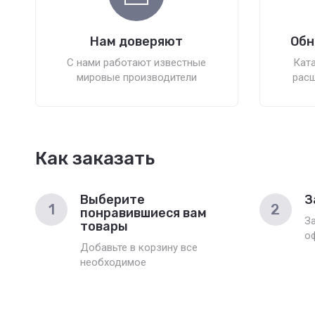
Нам доверяют
Обн
С нами работают известные
Ката
мировые производители
расш
Как заказать
Выберите
З
1
2
понравившиеся вам
З
товары
о
Добавьте в корзину все
необходимое