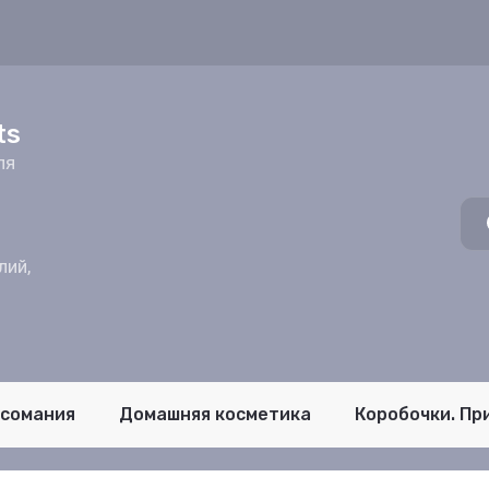
z
ts
ля
лий,
псомания
Домашняя косметика
Коробочки. Пр