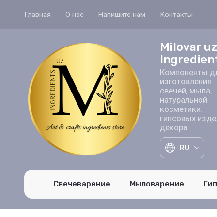
Главная
О нас
Напишите нам
Контакты
Milovar u
Ingredien
Компоненты д
изготовления
свечей, мыла,
натуральной
косметики,
гипсовых изде
декора
RU
Свечеварение
Мыловарение
Ги