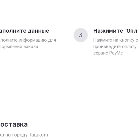
аполните данные
Нажимите "Опл
3
аполните информацию для
Нажмите на кнопку о
формления заказа
произведите оплату
сервис PayMe
доставка
ка по городу Ташкент