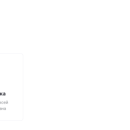
ка
всей
ана