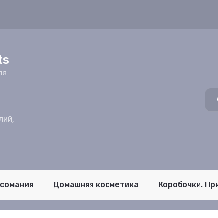
z
ts
ля
лий,
псомания
Домашняя косметика
Коробочки. Пр