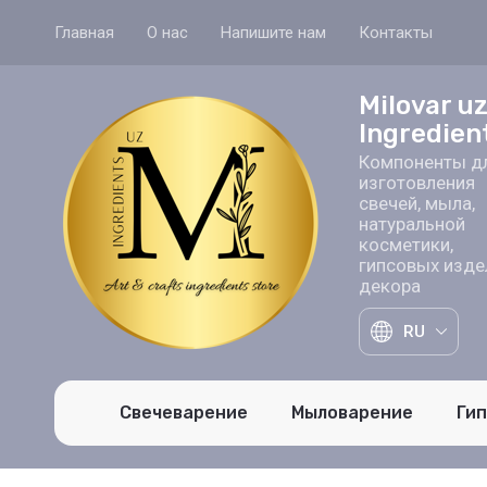
Главная
О нас
Напишите нам
Контакты
Milovar u
Ingredien
Компоненты д
изготовления
свечей, мыла,
натуральной
косметики,
гипсовых изде
декора
RU
Свечеварение
Мыловарение
Ги