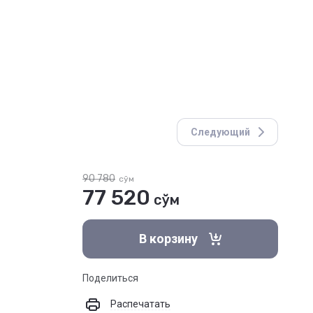
Следующий
90 780
сўм
77 520
сўм
В корзину
Поделиться
Распечатать