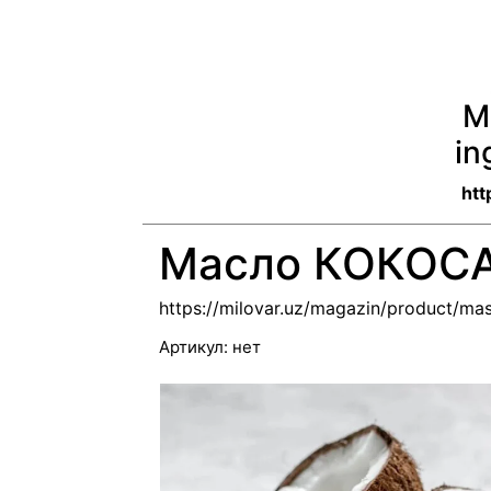
M
in
htt
Масло КОКОС
https://milovar.uz/magazin/product/ma
Артикул:
нет