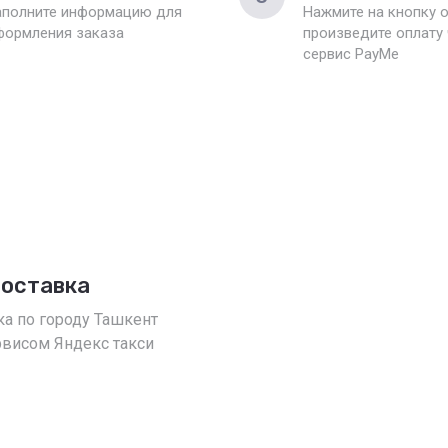
аполните информацию для
Нажмите на кнопку о
формления заказа
произведите оплату
сервис PayMe
доставка
ка по городу Ташкент
рвисом Яндекс такси