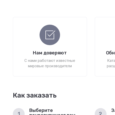
Нам доверяют
Обн
С нами работают известные
Ката
мировые производители
расш
Как заказать
Выберите
З
1
2