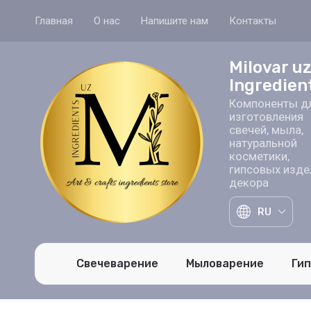
Главная
О нас
Напишите нам
Контакты
Milovar u
Ingredien
Компоненты д
изготовления
свечей, мыла,
натуральной
косметики,
гипсовых изде
декора
RU
Свечеварение
Мыловарение
Ги