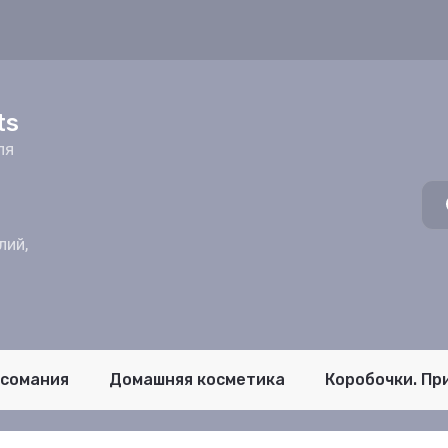
z
ts
ля
лий,
псомания
Домашняя косметика
Коробочки. Пр