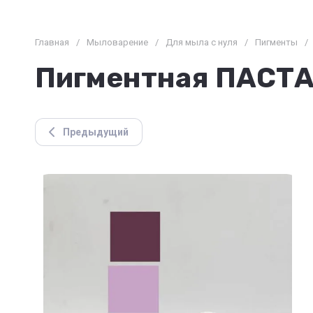
Главная
/
Мыловарение
/
Для мыла с нуля
/
Пигменты
/
Пигментная ПАСТА,
Предыдущий