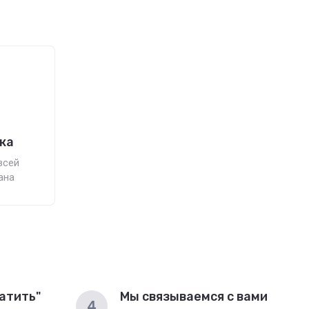
ка
всей
ана
атить"
Мы связываемся с вами
4