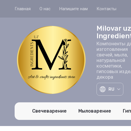
Главная
О нас
Напишите нам
Контакты
Milovar u
Ingredien
Компоненты д
изготовления
свечей, мыла,
натуральной
косметики,
гипсовых изде
декора
RU
Свечеварение
Мыловарение
Ги