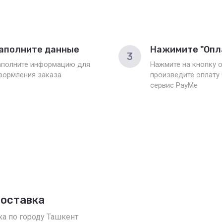
аполните данные
Нажимите "Опл
3
аполните информацию для
Нажмите на кнопку о
формления заказа
произведите оплату
сервис PayMe
доставка
ка по городу Ташкент