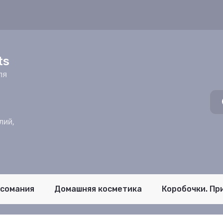
z
ts
ля
лий,
псомания
Домашняя косметика
Коробочки. Пр