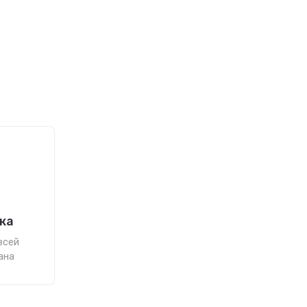
ка
всей
ана