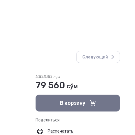
Следующий
100 980
сўм
79 560
сўм
В корзину
Поделиться
Распечатать