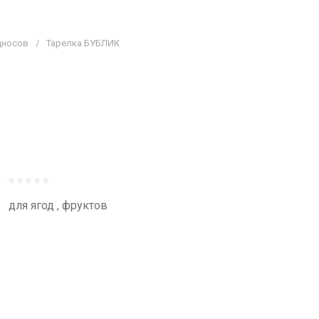
дносов
/
Тарелка БУБЛИК
для ягод , фруктов