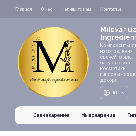
Главная
О нас
Напишите нам
Контакты
Milovar u
Ingredien
Компоненты д
изготовления
свечей, мыла,
натуральной
косметики,
гипсовых изде
декора
RU
Свечеварение
Мыловарение
Ги