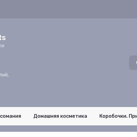
z
ts
ля
лий,
псомания
Домашняя косметика
Коробочки. Пр