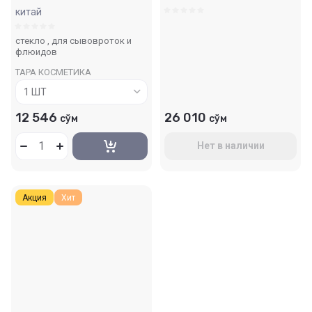
китай
стекло , для сывовроток и
флюидов
ТАРА КОСМЕТИКА
12 546
26 010
сўм
сўм
Нет в наличии
Акция
Хит