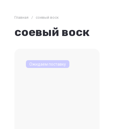
Главная
/
соевый воск
соевый воск
Ожидаем поставку