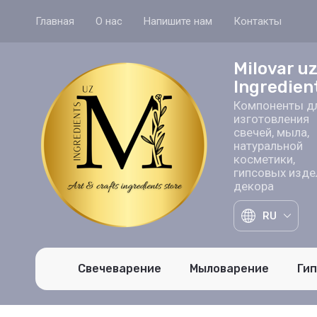
Главная
О нас
Напишите нам
Контакты
Milovar u
Ingredien
Компоненты д
изготовления
свечей, мыла,
натуральной
косметики,
гипсовых изде
декора
RU
Свечеварение
Мыловарение
Ги