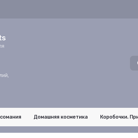
z
ts
ля
лий,
псомания
Домашняя косметика
Коробочки. Пр