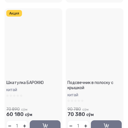
Акция
Шкатулка БАРОККО
Подсвечник в полоску с
крышкой
китай
китай
70 890
90 780
сўм
сўм
60 180
70 380
сўм
сўм