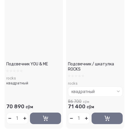
Подсвечник YOU & ME
Подсвечник / шкатулка
ROCKS
rocks
квадратный
rocks
86 700
сўм
70 890
71 400
сўм
сўм