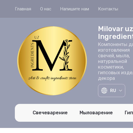
Главная
О нас
Напишите нам
Контакты
Milovar u
Ingredien
Компоненты д
изготовления
свечей, мыла,
натуральной
косметики,
гипсовых изде
декора
RU
Свечеварение
Мыловарение
Ги