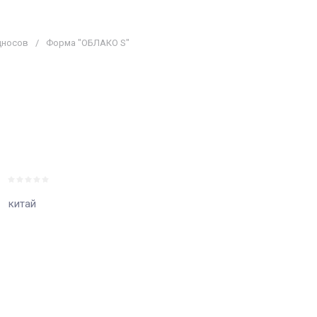
дносов
/
Форма "ОБЛАКО S"
китай