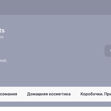
z
ts
ля
лий,
псомания
Домашняя косметика
Коробочки. Пр