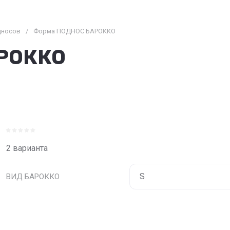
дносов
/
Форма ПОДНОС БАРОККО
РОККО
2 варианта
ВИД БАРОККО