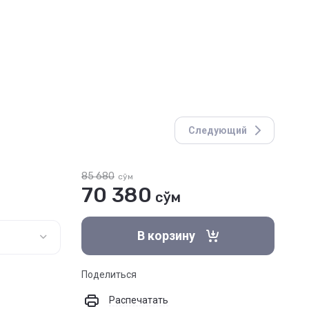
Следующий
85 680
сўм
70 380
сўм
В корзину
Поделиться
Распечатать