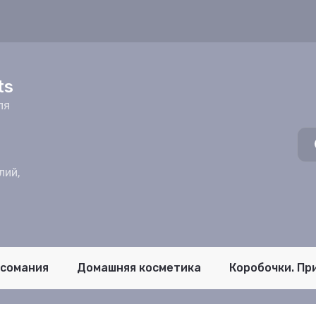
z
ts
ля
лий,
псомания
Домашняя косметика
Коробочки. Пр