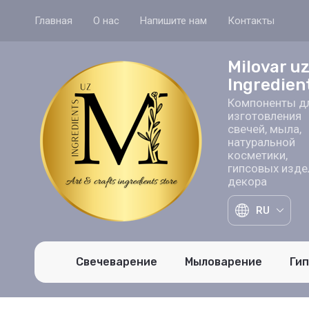
Главная
О нас
Напишите нам
Контакты
Milovar u
Ingredien
Компоненты д
изготовления
свечей, мыла,
натуральной
косметики,
гипсовых изде
декора
RU
Свечеварение
Мыловарение
Ги