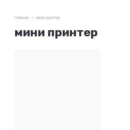
Главная
/
мини принтер
мини принтер