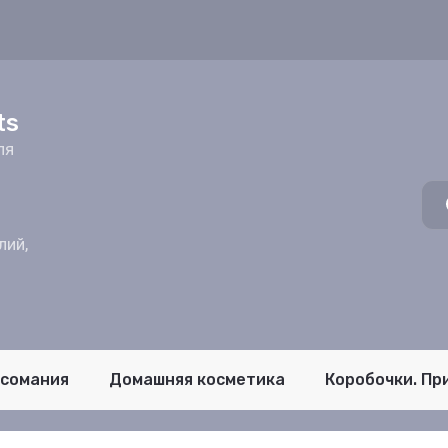
z
ts
ля
лий,
псомания
Домашняя косметика
Коробочки. Пр