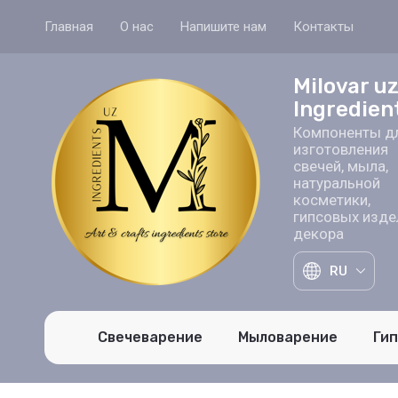
Главная
О нас
Напишите нам
Контакты
Milovar u
Ingredien
Компоненты д
изготовления
свечей, мыла,
натуральной
косметики,
гипсовых изде
декора
RU
Свечеварение
Мыловарение
Ги