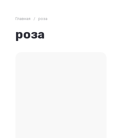
Главная
/
роза
роза