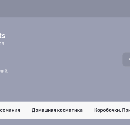
z
ts
ля
лий,
псомания
Домашняя косметика
Коробочки. Пр