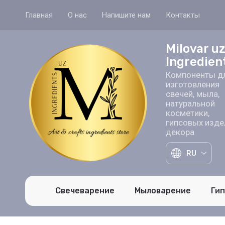
Главная
О нас
Напишите нам
Контакты
Milovar u
Ingredien
Компоненты д
изготовления
свечей, мыла,
натуральной
косметики,
гипсовых изде
декора
RU
Свечеварение
Мыловарение
Ги